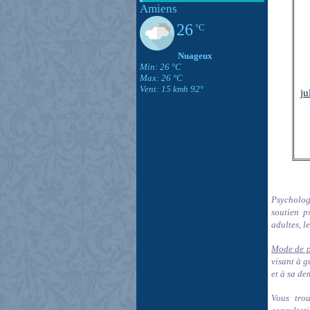
Amiens
26
°C
Nuageux
Min: 26 °C
Max: 26 °C
Vent: 15 kmh 92°
ju
Psychologu
soutien p
adultes, l
Mode de p
visant à g
et à sa de
Vous trou