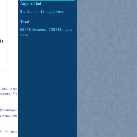
Aujourd'hui
8
visiteurs -
12
pages vues
Total
63598
visiteurs -
138711
pages
vues
és.
tations de
cents, les
 dynamique
a situation
tés de mes