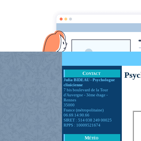
Psych
Psyc
Contact
Julia BIDEAU - Psychologue
clinicienne
7 bis boulevard de la Tour
d'Auvergne - 3ème étage -
Rennes
35000
France (métropolitaine)
06.69.14.90.66
SIRET : 514 038 249 00025
RPPS : 10009521674
Météo