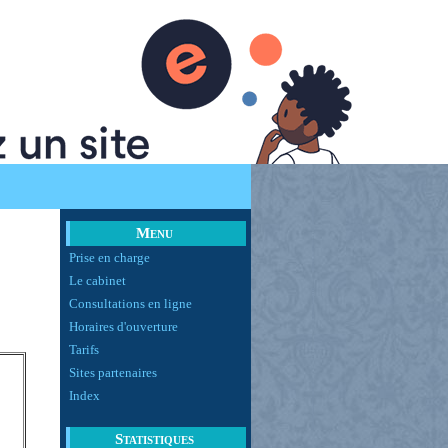
BIDEAU
Menu
Prise en charge
Le cabinet
Consultations en ligne
Horaires d'ouverture
Tarifs
Sites partenaires
Index
Statistiques